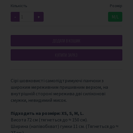
Кількість
Розмір
-
+
M/L
ДОДАТИ В КОШИК
КУПИТИ ЗАРАЗ
Сірі
шовковисті самопідтримуючі панчохи з
широким мереживним пришивним верхом, на
внутрішній стороні мережива дві силіконові
смужки, невидимий мисок.
Підходить на розміри: XS, S, M, L.
Висота 72 см (тягнеться до ≈ 150 см).
Ширина (напівобхват) гумки 11 см. (Тягнеться до ≈
27 см.).