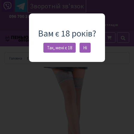
Зворотній зв'язок
096 700 10 86
RU
UA
ВХІД
РЕЄСТРАЦІЯ
Вам є 18 років?
Каталог
Каталог
Так, мені є 18
Ні
Головна
Еротична білизна
Панчохи
Панчохи 23983