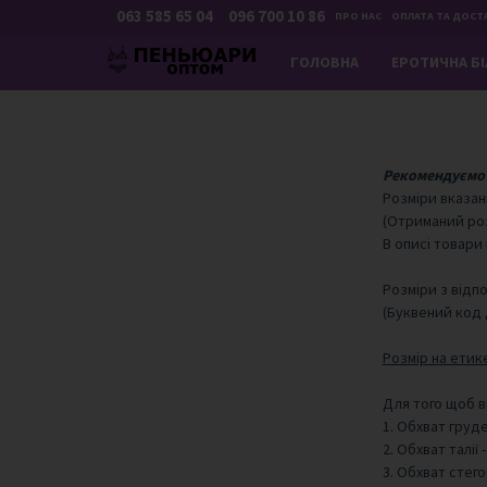
063 585 65 04
096 700 10 86
ПРО НАС
ОПЛАТА ТА ДОСТ
ГОЛОВНА
ЕРОТИЧНА Б
Рекомендуємо 
Розміри вказані
(Отриманий роз
В описі товари
Розміри з відп
(Буквений код 
Розмір на етике
Для того щоб ви
1. Обхват груде
2. Обхват талії
3. Обхват стего