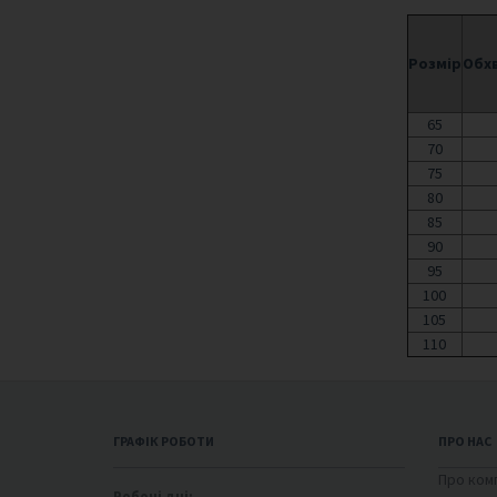
Розмір
Обхв
65
70
75
80
85
90
95
100
105
110
ГРАФІК РОБОТИ
ПРО НАС
Про ком
Робочі дні: