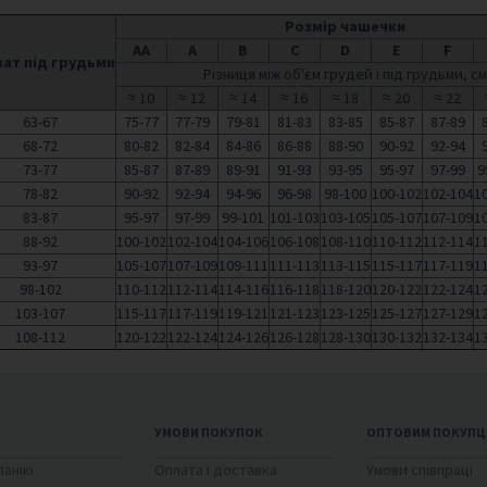
Розмір чашечки
AA
A
B
C
D
E
F
ат під грудьми
Різниця між об'єм грудей і під грудьми, см
≈ 10
≈ 12
≈ 14
≈ 16
≈ 18
≈ 20
≈ 22
63-67
75-77
77-79
79-81
81-83
83-85
85-87
87-89
68-72
80-82
82-84
84-86
86-88
88-90
90-92
92-94
73-77
85-87
87-89
89-91
91-93
93-95
95-97
97-99
9
78-82
90-92
92-94
94-96
96-98
98-100
100-102
102-104
1
83-87
95-97
97-99
99-101
101-103
103-105
105-107
107-109
1
88-92
100-102
102-104
104-106
106-108
108-110
110-112
112-114
1
93-97
105-107
107-109
109-111
111-113
113-115
115-117
117-119
1
98-102
110-112
112-114
114-116
116-118
118-120
120-122
122-124
1
103-107
115-117
117-119
119-121
121-123
123-125
125-127
127-129
1
108-112
120-122
122-124
124-126
126-128
128-130
130-132
132-134
1
УМОВИ ПОКУПОК
ОПТОВИМ ПОКУПЦ
панію
Оплата і доставка
Умови співпраці