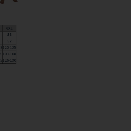
6XL
58
52
19
120-125
2
103-108
25
126-130