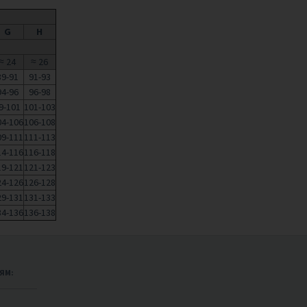
G
H
≈ 24
≈ 26
89-91
91-93
94-96
96-98
9-101
101-103
04-106
106-108
09-111
111-113
14-116
116-118
19-121
121-123
24-126
126-128
29-131
131-133
34-136
136-138
ЯМ: