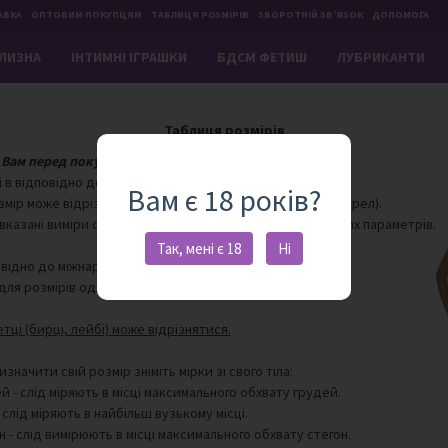
АВКА
ОПТОВИМ ПОКУПЦЯМ
ТАБЛИЦЯ РОЗМІРІВ
ЗВОРОТНІЙ ЗВ'ЯЗОК
ДОПОМОГА
ІЛИЗНА
IНТИМНІ ІГРАШКИ
БДСМ ФЕТИШ
ЛУБРИКАНТИ
Таблиця розмірів
Вам перед покупкою дізнатися свій розмір.
 в відповідно до цієї таблиці розмірів
Вам є 18 років?
мір може відрізнятися від таблиць розмірів з інших джерел).
 вказані виміри самих речей або таблиця рекомендованих параметрів.
Так, мені є 18
Ні
овідно до міжнародних стандартів
для розмірів одягу де застосовується більший крок).
тці (бирці, лейбі) може відрізнятися.
значити свій розмір зніміть мірки зі свого тіла:
й - слід міряють в місці максимального обхвату грудей.
 - слід міряють в найбільш вузькому місці.
н - слід вимірюють в місці максимального обхвату стегон.