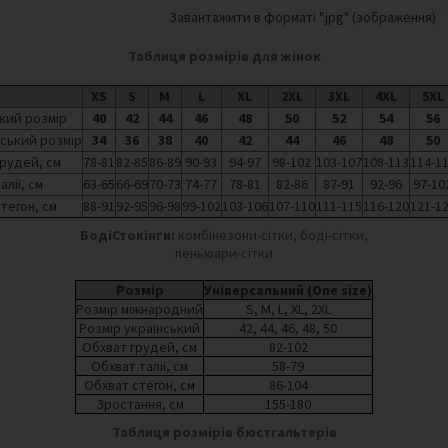
Завантажити в форматі ".jpg" (зображення)
Таблиця розмірів для жінок
XS
S
M
L
XL
2XL
3XL
4XL
5XL
кий розмір
40
42
44
46
48
50
52
54
56
ський розмір
34
36
38
40
42
44
46
48
50
рудей, см
78-81
82-85
86-89
90-93
94-97
98-102
103-107
108-113
114-1
алії, см
63-65
66-69
70-73
74-77
78-81
82-86
87-91
92-96
97-10
тегон, см
88-91
92-95
96-98
99-102
103-106
107-110
111-115
116-120
121-1
БодіСтокінги:
комбінезони-сітки, боді-сітки,
пеньюари-сітки
Розмір
Універсальний (One size)
Розмір міжнародний
S, M, L, XL, 2XL
Розмір український
42, 44, 46, 48, 50
Обхват грудей, см
82-102
Обхват талії, см
58-79
Обхват стегон, см
86-104
Зростання, см
155-180
Таблиця розмірів бюстгальтерів