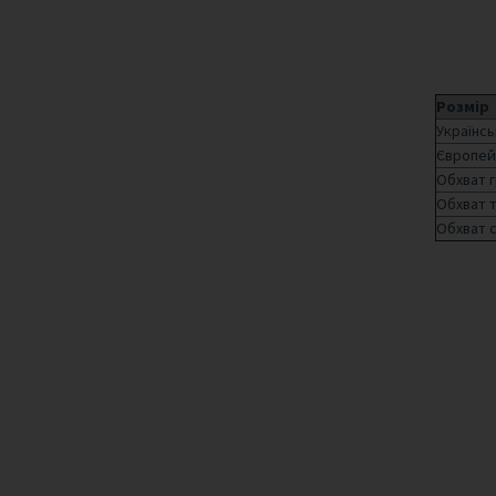
Розмір
Українсь
Європей
Обхват г
Обхват т
Обхват с