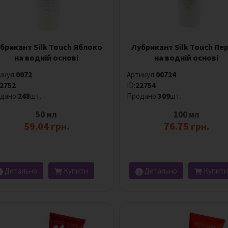
брикант Silk Touch Яблоко
Лубрикант Silk Touch Пе
на водній основі
на водній основі
икул:
0072
Артикул:
00724
2752
ID:
22754
дано:
248
шт.
Продано:
309
шт.
50 мл
100 мл
59.04 грн.
76.75 грн.
Детально
Купити
Детально
Купити