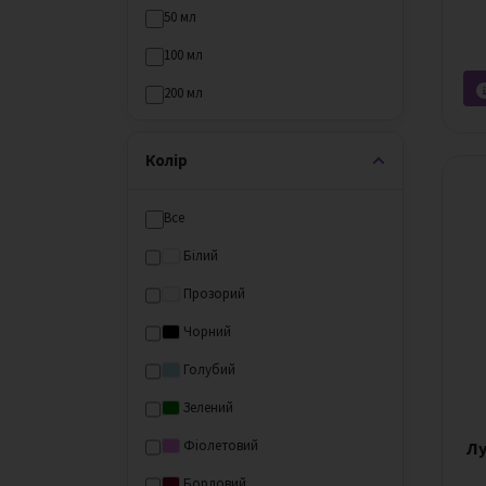
50 мл
100 мл
200 мл
300 мл
Колір
500 мл
Все
Білий
Прозорий
Чорний
Голубий
Зелений
Фіолетовий
Лу
Бордовий