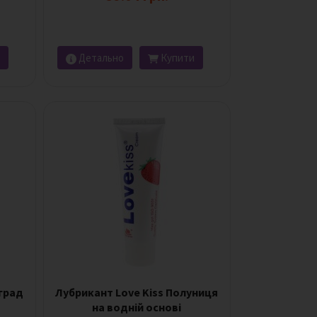
Детально
Купити
оград
Лубрикант Love Kiss Полуниця
на водній основі