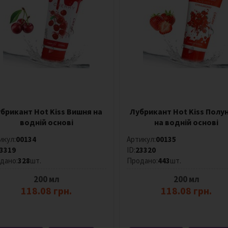
брикант Hot Kiss Вишня на
Лубрикант Hot Kiss Полу
водній основі
на водній основі
икул:
00134
Артикул:
00135
3319
ID:
23320
дано:
328
шт.
Продано:
443
шт.
200 мл
200 мл
118.08 грн.
118.08 грн.