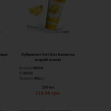
ниця
Лубрикант Hot Kiss Банан на
водній основі
Артикул:
00136
ID:
23321
Продано:
441
шт.
200 мл
118.08 грн.