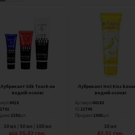
Лубрикант Silk Touch на
Лубрикант Hot Kiss Бана
водній основі
водній основі
икул:
0018
Артикул:
00183
2741
ID:
22746
дано:
2292
шт.
Продано:
1603
шт.
30 мл / 50 мл / 100 мл
30 мл
від 35.42 грн.
42.51 грн.