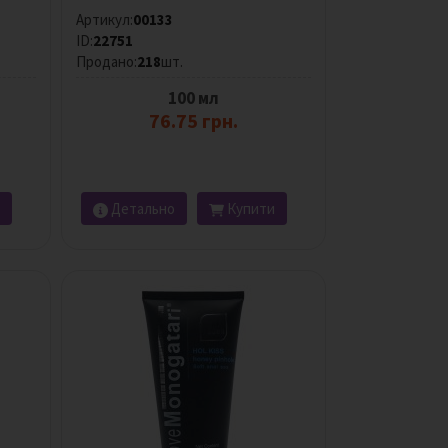
Артикул:
00133
ID:
22751
Продано:
218
шт.
100 мл
76.75 грн.
Детально
Купити