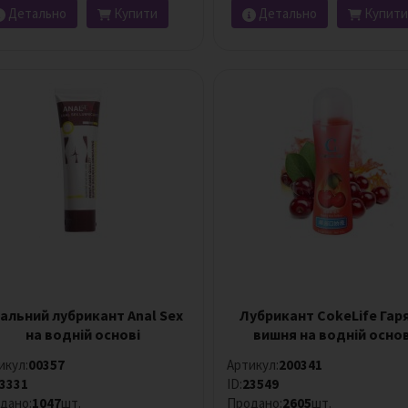
Детально
Купити
Детально
Купити
альний лубрикант Anal Sex
Лубрикант CokeLife Гар
на водній основі
вишня на водній основ
икул:
00357
Артикул:
200341
3331
ID:
23549
дано:
1047
шт.
Продано:
2605
шт.