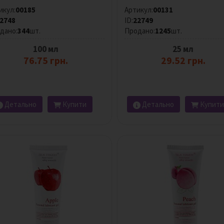
икул:
00185
Артикул:
00131
2748
ID:
22749
дано:
344
шт.
Продано:
1245
шт.
100 мл
25 мл
76.75 грн.
29.52 грн.
Детально
Купити
Детально
Купити