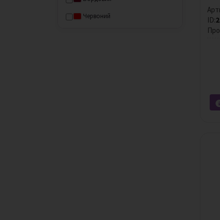
Арт
Червоний
ID:
2
Про
Малиновий
Помаранчевий
Жовтий
Персиковий
Різнобарвний