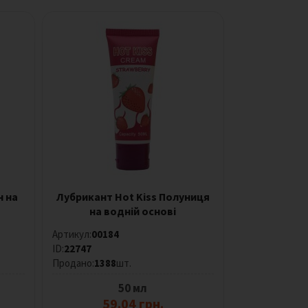
н на
Лубрикант Hot Kiss Полуниця
на водній основі
Артикул:
00184
ID:
22747
Продано:
1388
шт.
50 мл
59.04 грн.