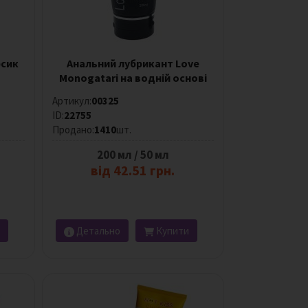
рсик
Анальний лубрикант Love
Monogatari на водній основі
Артикул:
00325
ID:
22755
Продано:
1410
шт.
200 мл / 50 мл
від 42.51 грн.
Детально
Купити