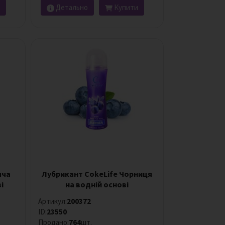
Детально
Купити
яча
Лубрикант CokeLife Чорниця
і
на водній основі
Артикул:
200372
ID:
23550
Продано:
764
шт.