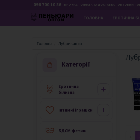
096 700 10 86
ПРО НАС
ОПЛАТА ТА ДОСТАВКА
ОПТОВИМ ПО
ГОЛОВНА
ЕРОТИЧНА Б
Головна
Лубриканти
Луб
Категорії
Еротична
білизна
Iнтимні іграшки
БДСМ фетиш
«