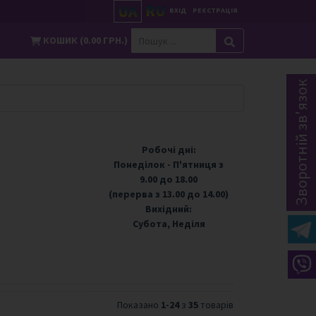
RU
UA
ВХІД
РЕЄСТРАЦІЯ
КОШИК (0.00 ГРН.)
Зворотній зв'язок
Робочі дні:
Понеділок - П'ятниця з
9.00 до 18.00
(перерва з 13.00 до 14.00)
Вихідний:
Субота, Неділя
Показано
1-24
з
35
товарів