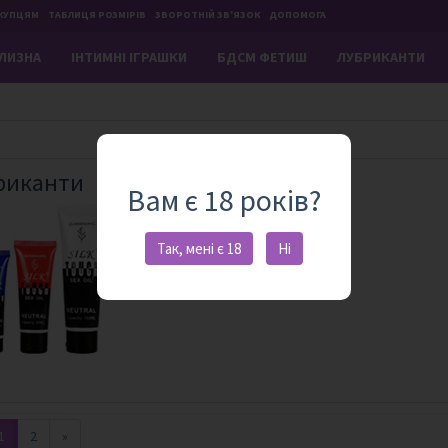
КУПЦЯМ
ТАБЛИЦЯ РОЗМІРІВ
ЗВОРОТНІЙ ЗВ'ЯЗОК
ДОПОМОГА
ІЛИЗНА
IНТИМНІ ІГРАШКИ
БДСМ ФЕТИШ
ЛУБРИКАНТИ
риканти
Вам є 18 років?
Так, мені є 18
Ні
1
2
»