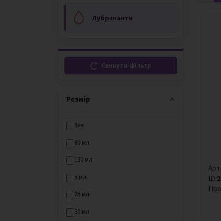
Лубриканти
Скинути фільтр
Розмір
Все
80 мл.
130 мл
Арт
5 мл.
ID:
2
Про
25 мл
30 мл