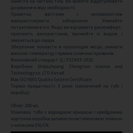
нанести на частину тіла. Ви можете відрегулювати
дозування в міру необхідності.
Примітка: вагітним і неповнолітнім
використовувати заборонено. Уникайте
потрапляння в очі. Якщо ви відчуваєте дискомфорт,
припиніть використання, промийте їх водою і
зверніться до лікаря.
Зберігання: покласти в прохолодне місце, уникати
високих температур і прямих сонячних променів.
Виконавчий стандарт: Q / 03ZK03-2020
Виробник: Shijiazhuang Zhengtian science and
Technology co. LTD Китай
Має ISO 9001 Quality System Certificate
Термін придатності: 3 роки (зазначений на тубі і
коробці).
Обсяг: 200 мл.
Упаковка: туба з відкидною кришкою і крейдована
картонна коробка запаяна поліетиленовою плівкою
з написами EN/СN.