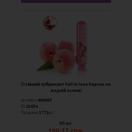
Їстівний лубрикант Fall in love Персик на
водній основі
Артикул:
400007
ID:
23654
Продано:
1772
шт.
80 мл.
100.37 грн.