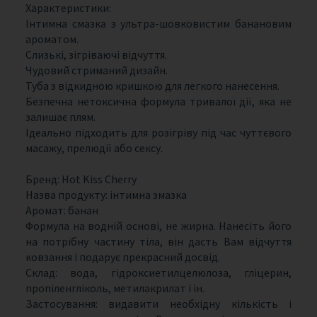
Характеристики:
Інтимна смазка з ультра-шовковистим банановим
ароматом.
Слизькі, зігріваючі відчуття.
Чудовий стриманий дизайн.
Туба з відкидною кришкою для легкого нанесення.
Безпечна нетоксична формула тривалої дії, яка не
залишає плям.
Ідеально підходить для розігріву під час чуттєвого
масажу, прелюдії або сексу.
Бренд: Hot Kiss Cherry
Назва продукту: інтимна змазка
Аромат: банан
Формула на водній основі, не жирна. Нанесіть його
на потрібну частину тіла, він дасть Вам відчуття
ковзання і подарує прекрасний досвід.
Склад: вода, гідроксиетилцелюлоза, гліцерин,
пропіленгліколь, метилакрилат і ін.
Застосування: видавити необхідну кількість і