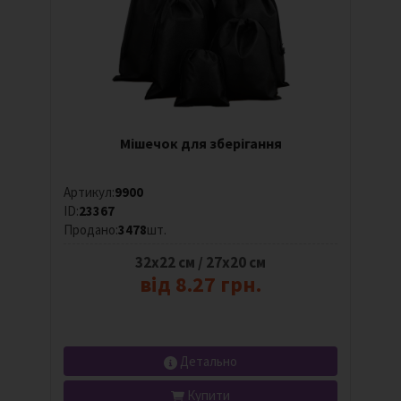
Мішечок для зберігання
Артикул:
9900
ID:
23367
Продано:
3478
шт.
32х22 см / 27х20 см
від 8.27 грн.
Детально
Купити