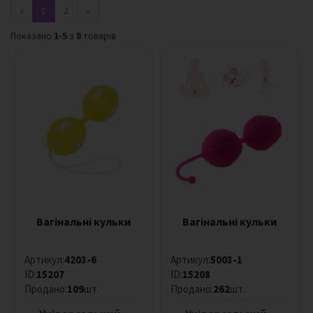
«
1
2
»
м
н
Показано
1-5
з
8
товарів
і
і
г
р
а
ш
к
и
Б
Д
С
М
ф
Вагінальні кульки
Вагінальні кульки
е
т
и
Артикул:
4203-6
Артикул:
5003-1
ш
ID:
15207
ID:
15208
Продано:
109
шт.
Продано:
262
шт.
Л
у