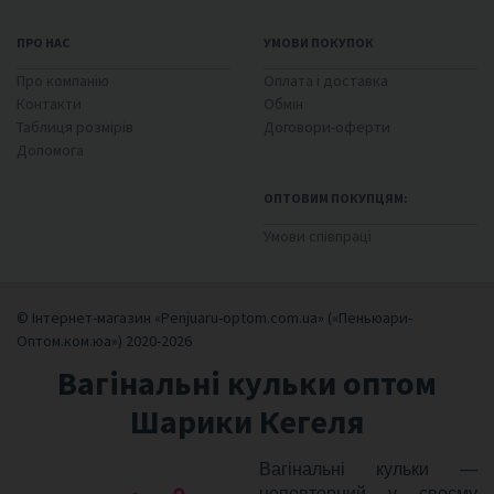
ПРО НАС
УМОВИ ПОКУПОК
Про компанію
Оплата і доставка
Контакти
Обмін
Таблиця розмірів
Договори-оферти
Допомога
ОПТОВИМ ПОКУПЦЯМ:
Умови співпраці
© Інтернет-магазин «Penjuaru-optom.com.ua» («Пеньюари-
Оптом.ком.юа») 2020-2026
Вагінальні кульки оптом
Шарики Кегеля
Вагінальні кульки —
неповторний у своєму