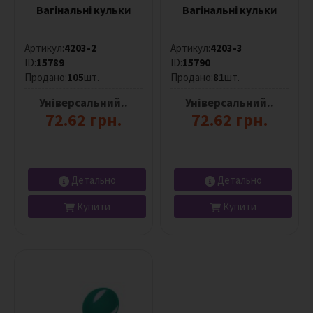
Колір
Вагінальні кульки
Вагінальні кульки
Все
Артикул:
4203-2
Артикул:
4203-3
Чорний
ID:
15789
ID:
15790
Продано:
105
шт.
Продано:
81
шт.
Синій
Універсальний..
Універсальний..
Зелений
72.62 грн.
72.62 грн.
Бірюзовий
Червоний
Детально
Детально
Рожевий
Купити
Купити
Малиновий
Жовтий