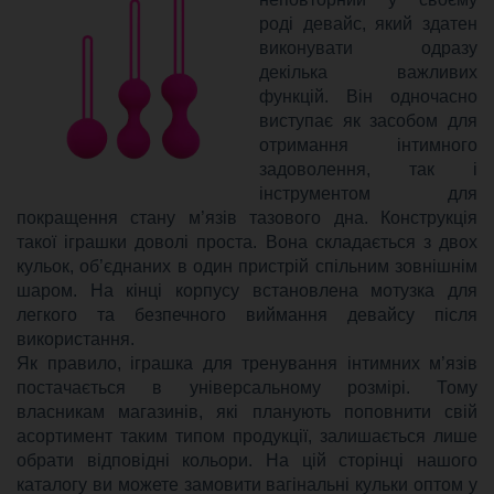
роді девайс, який здатен
виконувати одразу
декілька важливих
функцій. Він одночасно
виступає як засобом для
отримання інтимного
задоволення, так і
інструментом для
покращення стану м’язів тазового дна. Конструкція
такої іграшки доволі проста. Вона складається з двох
кульок, об’єднаних в один пристрій спільним зовнішнім
шаром. На кінці корпусу встановлена мотузка для
легкого та безпечного виймання девайсу після
використання.
Як правило, іграшка для тренування інтимних м’язів
постачається в універсальному розмірі. Тому
власникам магазинів, які планують поповнити свій
асортимент таким типом продукції, залишається лише
обрати відповідні кольори. На цій сторінці нашого
каталогу ви можете замовити вагінальні кульки оптом у