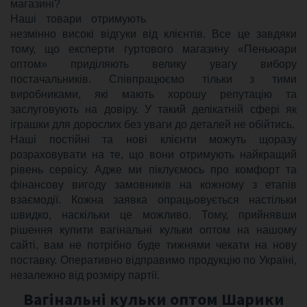
магазині?
Наші товари отримують
незмінно високі відгуки від клієнтів. Все це завдяки
тому, що експерти гуртового магазину «Пеньюари
оптом» приділяють велику увагу вибору
постачальників. Співпрацюємо тільки з тими
виробниками, які мають хорошу репутацію та
заслуговують на довіру. У такий делікатній сфері як
іграшки для дорослих без уваги до деталей не обійтись.
Наші постійні та нові клієнти можуть щоразу
розраховувати на те, що вони отримують найкращий
рівень сервісу. Адже ми піклуємось про комфорт та
фінансову вигоду замовників на кожному з етапів
взаємодії. Кожна заявка опрацьовується настільки
швидко, наскільки це можливо. Тому, прийнявши
рішення купити вагінальні кульки оптом на нашому
сайті, вам не потрібно буде тижнями чекати на нову
поставку. Оперативно відправимо продукцію по Україні,
незалежно від розміру партії.
Вагінальні кульки оптом Шарики