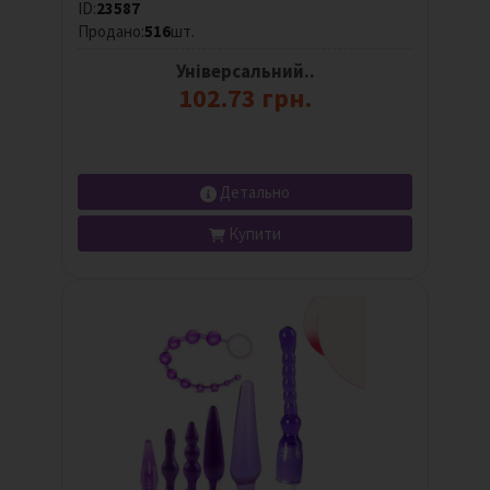
ID:
23587
Продано:
516
шт.
Універсальний..
102.73 грн.
Детально
Купити