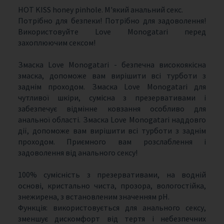
HOT KISS honey pinhole. М'який анальний секс.
Потрібно для безпеки! Потрібно для задоволення!
Використовуйте Love Monogatari перед
захоплюючим сексом!
Змаска Love Monogatari - безпечна високоякісна
змаска, допоможе вам вирішити всі турботи з
заднім проходом. Змаска Love Monogatari для
чутливої ​​шкіри, сумісна з презервативами і
забезпечує відмінне ковзання особливо для
анальної області. Змаска Love Monogatari наддовго
дії, допоможе вам вирішити всі турботи з заднім
проходом. Приємного вам розслаблення і
задоволення від анального сексу!
100% сумісність з презервативами, на водній
основі, кристально чиста, прозора, вологостійка,
знежирена, з встановленим значенням pH.
Функція: використовується для анального сексу,
зменшує дискомфорт від тертя і небезпечних