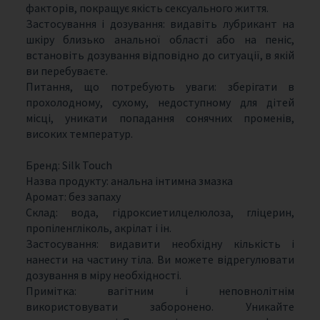
факторів, покращує якість сексуального життя.
Застосування і дозування: видавіть лубрикант на
шкіру близько анальної області або на пеніс,
встановіть дозування відповідно до ситуації, в якій
ви перебуваєте.
Питання, що потребують уваги: ​​зберігати в
прохолодному, сухому, недоступному для дітей
місці, уникати попадання сонячних променів,
високих температур.
Бренд: Silk Touch
Назва продукту: анальна інтимна змазка
Аромат: без запаху
Склад: вода, гідроксиетилцелюлоза, гліцерин,
пропіленгліколь, акрілат і ін.
Застосування: видавити необхідну кількість і
нанести на частину тіла. Ви можете відрегулювати
дозування в міру необхідності.
Примітка: вагітним і неповнолітнім
використовувати заборонено. Уникайте