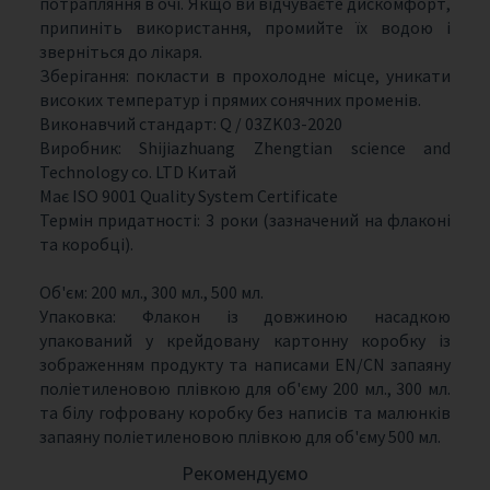
потрапляння в очі. Якщо ви відчуваєте дискомфорт,
припиніть використання, промийте їх водою і
зверніться до лікаря.
Зберігання: покласти в прохолодне місце, уникати
високих температур і прямих сонячних променів.
Виконавчий стандарт: Q / 03ZK03-2020
Виробник: Shijiazhuang Zhengtian science and
Technology co. LTD Китай
Має ISO 9001 Quality System Certificate
Термін придатності: 3 роки (зазначений на флаконі
та коробці).
Об'єм: 200 мл., 300 мл., 500 мл.
Упаковка: Флакон із довжиною насадкою
упакований у крейдовану картонну коробку із
зображенням продукту та написами EN/CN запаяну
поліетиленовою плівкою для об'єму 200 мл., 300 мл.
та білу гофровану коробку без написів та малюнків
запаяну поліетиленовою плівкою для об'єму 500 мл.
Рекомендуємо